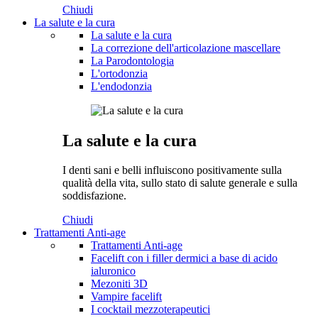
Chiudi
La salute e la cura
La salute e la cura
La correzione dell'articolazione mascellare
La Parodontologia
L'ortodonzia
L'endodonzia
La salute e la cura
I denti sani e belli influiscono positivamente sulla
qualità della vita, sullo stato di salute generale e sulla
soddisfazione.
Chiudi
Trattamenti Anti-age
Trattamenti Anti-age
Facelift con i filler dermici a base di acido
ialuronico
Mezoniti 3D
Vampire facelift
I cocktail mezzoterapeutici