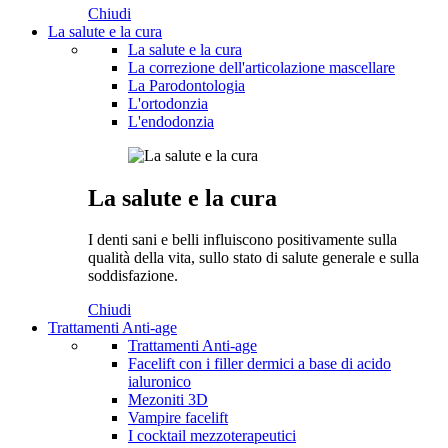
Chiudi
La salute e la cura
La salute e la cura
La correzione dell'articolazione mascellare
La Parodontologia
L'ortodonzia
L'endodonzia
La salute e la cura
I denti sani e belli influiscono positivamente sulla
qualità della vita, sullo stato di salute generale e sulla
soddisfazione.
Chiudi
Trattamenti Anti-age
Trattamenti Anti-age
Facelift con i filler dermici a base di acido
ialuronico
Mezoniti 3D
Vampire facelift
I cocktail mezzoterapeutici