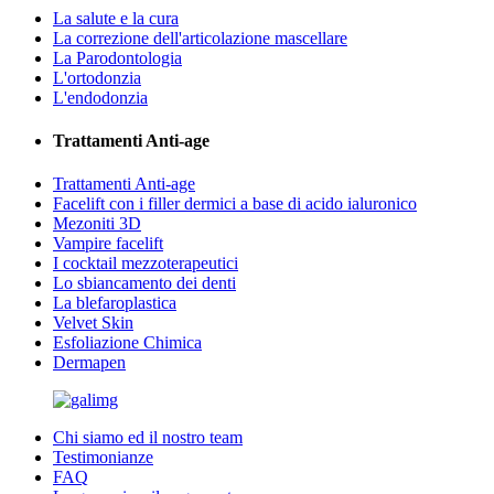
La salute e la cura
La correzione dell'articolazione mascellare
La Parodontologia
L'ortodonzia
L'endodonzia
Trattamenti Anti-age
Trattamenti Anti-age
Facelift con i filler dermici a base di acido ialuronico
Mezoniti 3D
Vampire facelift
I cocktail mezzoterapeutici
Lo sbiancamento dei denti
La blefaroplastica
Velvet Skin
Esfoliazione Chimica
Dermapen
Chi siamo ed il nostro team
Testimonianze
FAQ