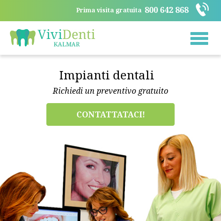
800 642 868
Prima visita gratuita
Toggle
naviga
Impianti dentali
Richiedi un preventivo gratuito
CONTATTATACI!