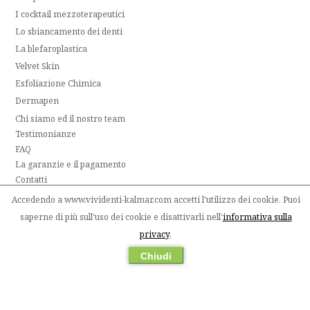
I cocktail mezzoterapeutici
Lo sbiancamento dei denti
La blefaroplastica
Velvet Skin
Esfoliazione Chimica
Dermapen
Chi siamo ed il nostro team
Testimonianze
FAQ
La garanzie e il pagamento
Contatti
La dichiarazione di risirvatezza
Accedendo a www.vividenti-kalmar.com accetti l'utilizzo dei cookie. Puoi
Termini e condizioni
saperne di più sull'uso dei cookie e disattivarli nell'
informativa sulla
privacy
.
800 642 868
Prima visita gratuita
Chiudi