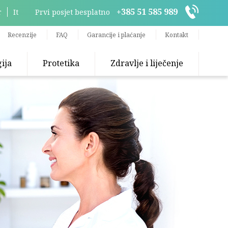
+385 51 585 989
r
It
Prvi posjet besplatno
Recenzije
FAQ
Garancije i plaćanje
Kontakt
ija
Protetika
Zdravlje i liječenje