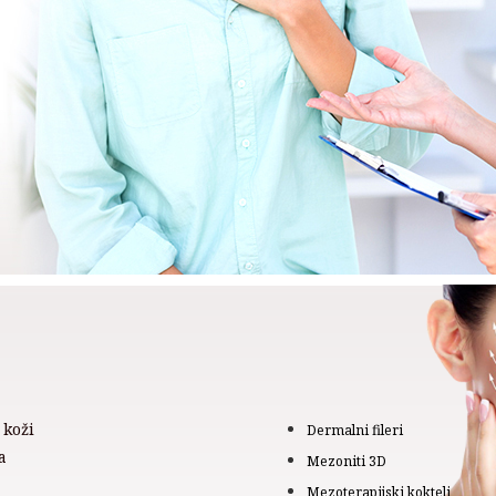
 koži
Dermalni fileri
a
Mezoniti 3D
Mezoterapijski kokteli