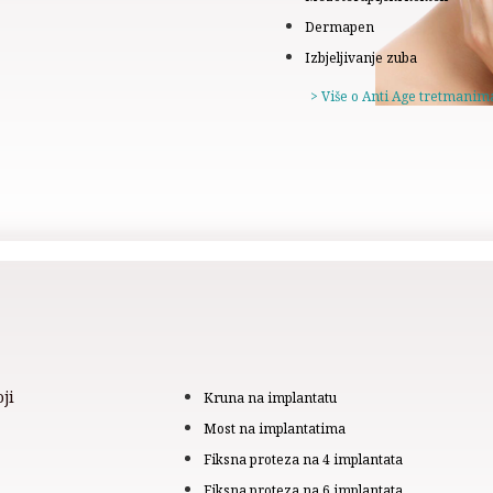
Dermapen
Izbjeljivanje zuba
> Više o Anti Age tretmanim
ji
Kruna na implantatu
Most na implantatima
Fiksna proteza na 4 implantata
Fiksna proteza na 6 implantata