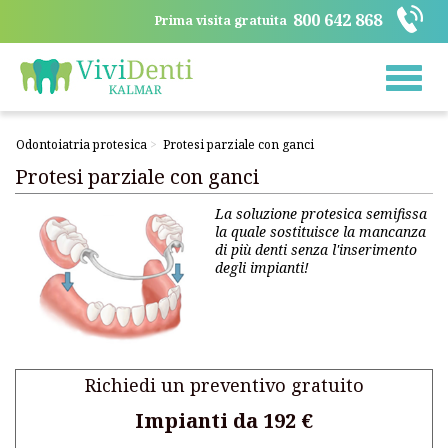
800 642 868
Prima visita gratuita
Toggle
naviga
Odontoiatria protesica
Protesi parziale con ganci
Protesi parziale con ganci
La soluzione protesica semifissa
la quale sostituisce la mancanza
di più denti senza l'inserimento
degli impianti!
Richiedi un preventivo gratuito
Impianti da 192 €